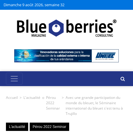
Dimanche 9 août 2026, semaine 32
Accueil
>
L'actualité
o
Pérou
>
Avec une grande participation du
2022
monde du bleuet, le Séminaire
Seminar
international du bleuet s'est tenu à
Trujillo
L'actualité
Pérou 2022 Seminar