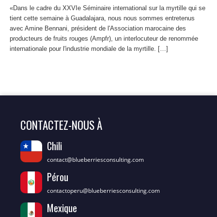
«Dans le cadre du XXVIe Séminaire international sur la myrtille qui se
tient cette semaine à Guadalajara, nous nous sommes entretenus
avec Amine Bennani, président de l'Association marocaine des
producteurs de fruits rouges (Ampfr), un interlocuteur de renommée
internationale pour l'industrie mondiale de la myrtille. […]
CONTACTEZ-NOUS À
Chili
contact@blueberriesconsulting.com
Pérou
contactoperu@blueberriesconsulting.com
Mexique