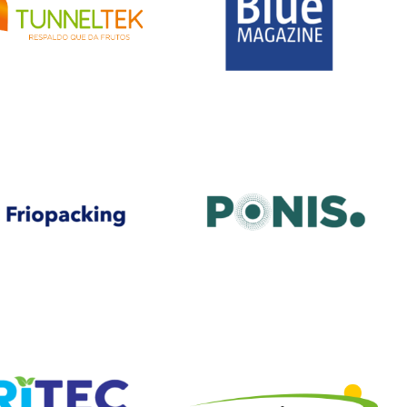
novamente, para dar um novo impulso a uma indústria
que está em muito boa saúde, devido ao fato que a
demanda de mirtilos nos mercados internacionais está
crescendo de forma constante.