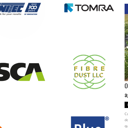
Afluência massiva é observada na
O
reunião da indústria de mirtilo em Lima
a
09/03/2022
Notícias
Seminário Peru 2022
Será um encontro intenso da indústria de mirtilo
Co
peruana e internacional que, após dois anos de
do
separação por causa da pandemia, se reunirá
qu