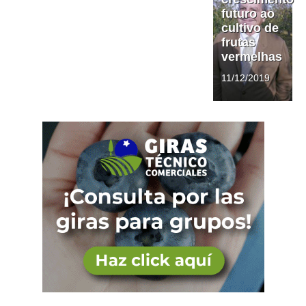
futuro ao
cultivo de
frutas
vermelhas
11/12/2019