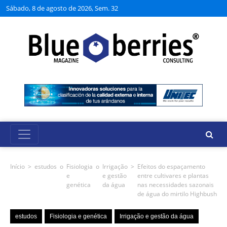
Sábado, 8 de agosto de 2026, Sem. 32
Início
>
estudos
o
Fisiologia
o
Irrigação
>
Efeitos do espaçamento
e
e gestão
entre cultivares e plantas
genética
da água
nas necessidades sazonais
de água do mirtilo Highbush
estudos
Fisiologia e genética
Irrigação e gestão da água