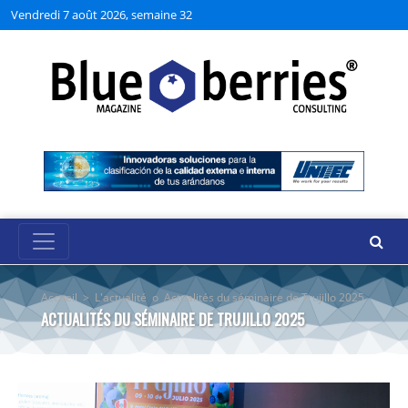
Vendredi 7 août 2026, semaine 32
Accueil
>
L'actualité
o
Actualités du séminaire de Trujillo 2025
ACTUALITÉS DU SÉMINAIRE DE TRUJILLO 2025