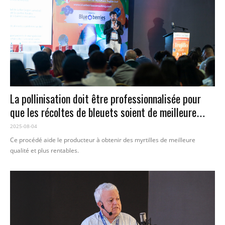
La pollinisation doit être professionnalisée pour
que les récoltes de bleuets soient de meilleure
qualité.
2025-08-04
Ce procédé aide le producteur à obtenir des myrtilles de meilleure
qualité et plus rentables.